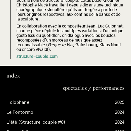
Sous le nom de Structure-couple,
Lotus Eddé Khouri et
Christophe Macé
travaillent depuis dix ans une technique
chorégraphique singulière qu’ils ont forgée à partir de
leurs origines respectives, aux confins de la danse et de
la sculpture.
En collaboration avec le compositeur Jean-Luc Guionnet,
chaque pièce déploie les multiples variations d'un unique
geste issu du quotidien, en dialogue avec les boucles
recomposées d’un morceau de musique assez
reconnaissable (
Porque te Vas
, Gainsbourg, Klaus Nomi
ou encore Vivaldi).
structure-couple.com
index
spectacles / performances
Holophane
2025
Le Pontormo
2024
L’été (Structure-couple #8)
2024