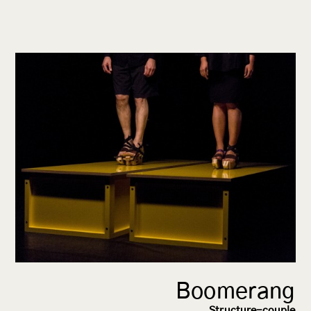
bio
contact
FR
EN
Boomerang
Structure-couple